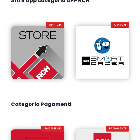
Altre App categoria APP RCH
APP RCH
APP RCH
Categoria Pagamenti
PAGAMENTI
PAGAMENTI