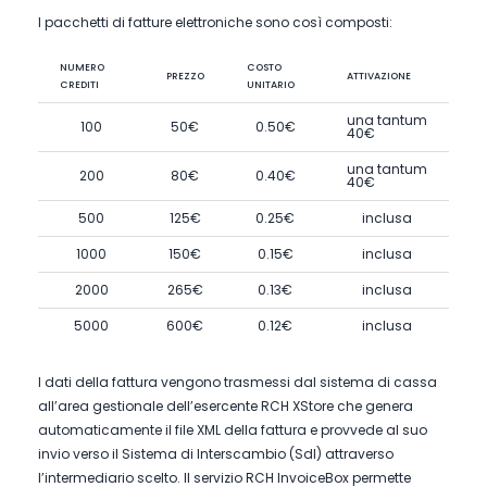
I pacchetti di fatture elettroniche sono così composti:
NUMERO
COSTO
PREZZO
ATTIVAZIONE
CREDITI
UNITARIO
una tantum
100
50€
0.50€
40€
una tantum
200
80€
0.40€
40€
500
125€
0.25€
inclusa
1000
150€
0.15€
inclusa
2000
265€
0.13€
inclusa
5000
600€
0.12€
inclusa
I dati della fattura vengono trasmessi dal sistema di cassa
all’area gestionale dell’esercente RCH XStore che genera
automaticamente il file XML della fattura e provvede al suo
invio verso il Sistema di Interscambio (SdI) attraverso
l’intermediario scelto. Il servizio RCH InvoiceBox permette