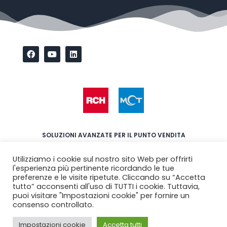
Facebook
Youtube
Linkedin
SOLUZIONI AVANZATE PER IL PUNTO VENDITA
RCH SpA, con i brand RCH e MCT,
Utilizziamo i cookie sul nostro sito Web per offrirti
fornisce prodotti e servizi per l’automazione dei punti vendita,
l'esperienza più pertinente ricordando le tue
preferenze e le visite ripetute. Cliccando su “Accetta
delle imprese commerciali al dettaglio, della distribuzione
tutto” acconsenti all'uso di TUTTI i cookie. Tuttavia,
organizzata,
puoi visitare "Impostazioni cookie" per fornire un
delle catene di negozi in franchising e dei pubblici esercizi.
consenso controllato.
© 2021 RCH SpA • PI 01033470251
Impostazioni cookie
Accetta tutti